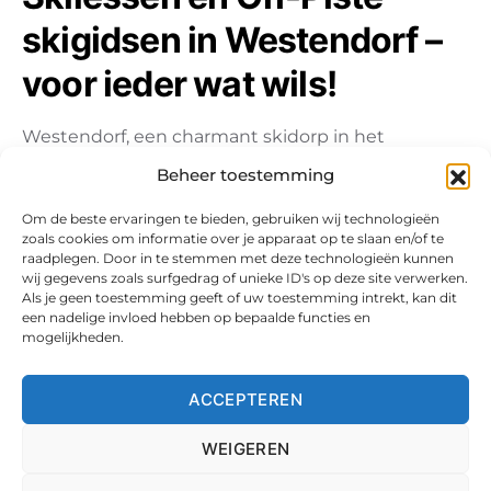
skigidsen in Westendorf –
voor ieder wat wils!
Westendorf, een charmant skidorp in het
Oostenrijkse Tirol, staat bekend om zijn prachtige
Beheer toestemming
afdalingen, rustieke sfeer en fantastische…
Om de beste ervaringen te bieden, gebruiken wij technologieën
zoals cookies om informatie over je apparaat op te slaan en/of te
raadplegen. Door in te stemmen met deze technologieën kunnen
wij gegevens zoals surfgedrag of unieke ID's op deze site verwerken.
Als je geen toestemming geeft of uw toestemming intrekt, kan dit
een nadelige invloed hebben op bepaalde functies en
mogelijkheden.
ACCEPTEREN
WEIGEREN
Copyright 2025. Checko.nl. Alle Rechten Voorbehouden aan de
Revuwire Group.