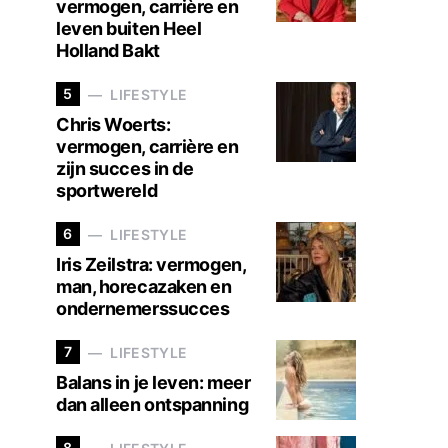
vermogen, carrière en
leven buiten Heel
Holland Bakt
5
LIFESTYLE
Chris Woerts:
vermogen, carrière en
zijn succes in de
sportwereld
6
LIFESTYLE
Iris Zeilstra: vermogen,
man, horecazaken en
ondernemerssucces
7
LIFESTYLE
Balans in je leven: meer
dan alleen ontspanning
8