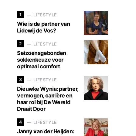
1
LIFESTYLE
Wie is de partner van
Lidewij de Vos?
2
LIFESTYLE
Seizoensgebonden
sokkenkeuze voor
optimaal comfort
3
LIFESTYLE
Dieuwke Wynia: partner,
vermogen, carrière en
haar rol bij De Wereld
Draait Door
4
LIFESTYLE
Janny van der Heijden: