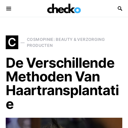
Search for:
C
COSMOPINIE: BEAUTY & VERZORGING
PRODUCTEN
De Verschillende
Methoden Van
Haartransplantati
e