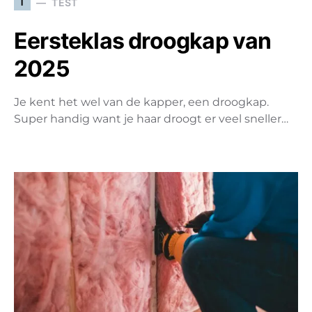
T
TEST
Eersteklas droogkap van
2025
Je kent het wel van de kapper, een droogkap.
Super handig want je haar droogt er veel sneller…