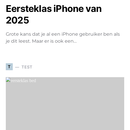
Eersteklas iPhone van
2025
Grote kans dat je al een iPhone gebruiker ben als
je dit leest. Maar er is ook een…
T
TEST