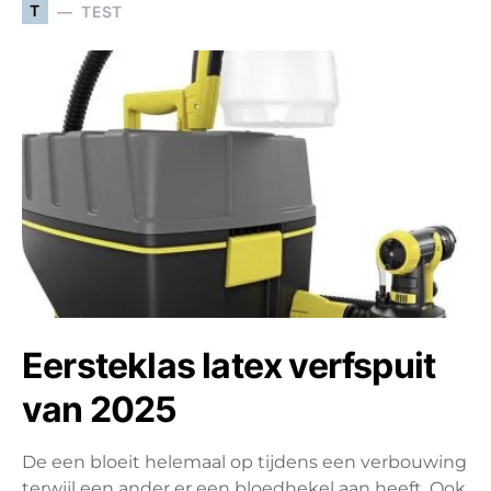
T
TEST
Eersteklas latex verfspuit
van 2025
De een bloeit helemaal op tijdens een verbouwing
terwijl een ander er een bloedhekel aan heeft. Ook