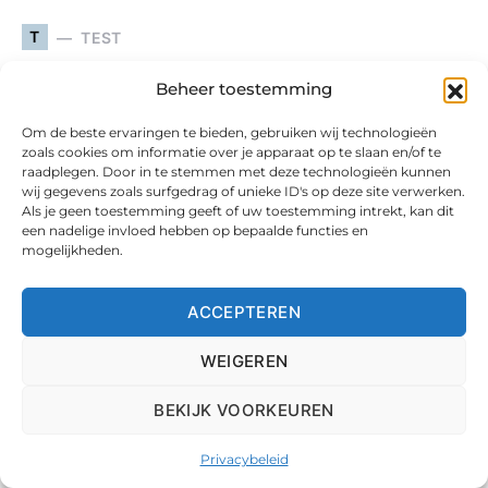
T
TEST
Beheer toestemming
Om de beste ervaringen te bieden, gebruiken wij technologieën
zoals cookies om informatie over je apparaat op te slaan en/of te
raadplegen. Door in te stemmen met deze technologieën kunnen
wij gegevens zoals surfgedrag of unieke ID's op deze site verwerken.
Als je geen toestemming geeft of uw toestemming intrekt, kan dit
een nadelige invloed hebben op bepaalde functies en
mogelijkheden.
ACCEPTEREN
WEIGEREN
Eersteklas
BEKIJK VOORKEUREN
Autoverzekering van 2025
Privacybeleid
Het is zoiets wat je nooit hoopt nodig te hebben: