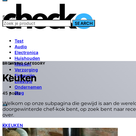
Search for:
SEARCH
Test
Audio
Electronica
Huishouden
BROWSING CATEGORY
Klussen
Verzorging
Keuken
Financiën
Lifestyle
Ondernemen
Blog
45 posts
Welkom op onze subpagina die gewijd is aan de wereld
doorgewinterde chef-kok bent, op zoek bent naar recep
over.
K
KEUKEN