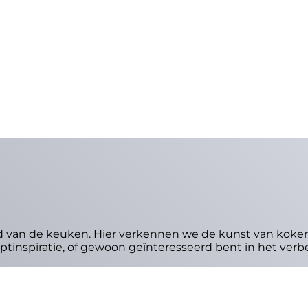
 van de keuken. Hier verkennen we de kunst van koken, 
tinspiratie, of gewoon geïnteresseerd bent in het verbe