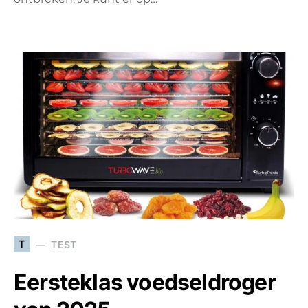
T
TEST
Eersteklas voedseldroger