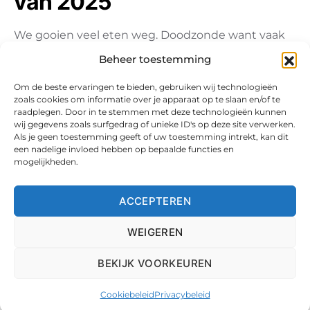
van 2025
We gooien veel eten weg. Doodzonde want vaak
zijn deze restjes prima te bewaren. Ook wanneer
Beheer toestemming
er bepaalde…
Om de beste ervaringen te bieden, gebruiken wij technologieën
zoals cookies om informatie over je apparaat op te slaan en/of te
raadplegen. Door in te stemmen met deze technologieën kunnen
wij gegevens zoals surfgedrag of unieke ID's op deze site verwerken.
Als je geen toestemming geeft of uw toestemming intrekt, kan dit
een nadelige invloed hebben op bepaalde functies en
mogelijkheden.
ACCEPTEREN
WEIGEREN
Copyright 2025. Checko.nl. Alle Rechten Voorbehouden aan de
Revuwire Group.
BEKIJK VOORKEUREN
Over ons
Privacybeleid
Contact
Cookiebeleid (EU)
Cookiebeleid
Privacybeleid