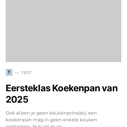
T
TEST
Eersteklas Koekenpan van
2025
Ook al ben je geen keukenprins(es), een
koekenpan mag in geen enkele keuken
ontbreken. Je kunt er op…