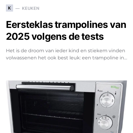
K
KEUKEN
Eersteklas trampolines van
2025 volgens de tests
Het is de droom van ieder kind en stiekem vinden
volwassenen het ook best leuk: een trampoline in…