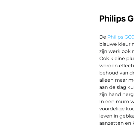
Philips 
De
Philips GC
blauwe kleur m
zijn werk ook 
Ook kleine plu
worden effecti
behoud van de 
alleen maar me
aan de slag ku
zijn hand nerg
In een mum van
voordelige koo
leven in gebla
aanzetten en k