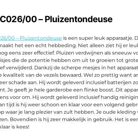
GC026/00 – Pluizentondeuse
026/00 – Pluizentondeuse
is een super leuk apparaatje. D
aakt het een echt hebbeding. Niet alleen ziet hij er leuk 
nog eens zeer effectief. Pluizen verdwijnen als sneeuw v
isjes die de potentie hebben om uit te groeien tot grot
ef verwijderd. Dankzij de scherpe mesjes in het apparaatj
kwaliteit van de vezels bewaard. Wel zo prettig want a
er schade aan. Hij wordt geleverd inclusief batterijen zo
nt. Je geeft je hele garderobe een flinke boost. Dit appar
ens voor om. Hij wordt geleverd inclusief handig reinigin
 tijd is hij weer schoon en klaar voor een volgend gebru
p waar je lang plezier van zult hebben. Je oude kledin
zen. Bovendien is hij zeer makkelijk in gebruik. Het is e
laar is kees!