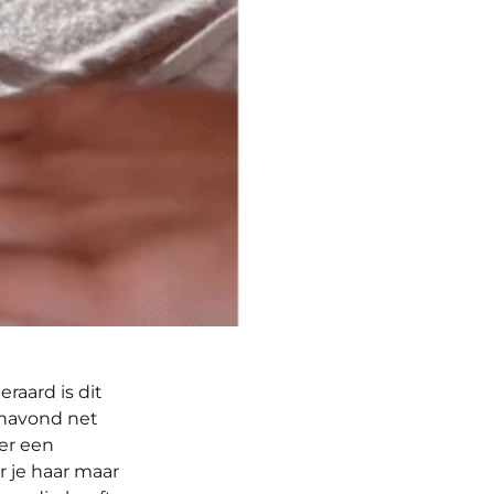
eraard is dit
vanavond net
 er een
r je haar maar