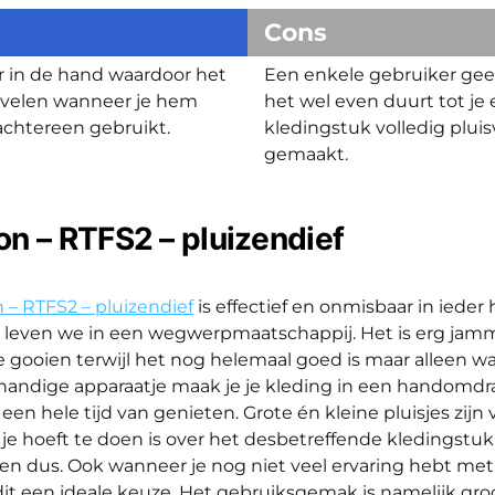
Cons
ker in de hand waardoor het
Een enkele gebruiker gee
ervelen wanneer je hem
het wel even duurt tot je
 achtereen gebruikt.
kledingstuk volledig pluis
gemaakt.
n – RTFS2 – pluizendief
– RTFS2 – pluizendief
is effectief en onmisbaar in ieder
leven we in een wegwerpmaatschappij. Het is erg ja
 gooien terwijl het nog helemaal goed is maar alleen wa
 handige apparaatje maak je je kleding in een handomdraa
een hele tijd van genieten. Grote én kleine pluisjes zijn v
je hoeft te doen is over het desbetreffende kledingstuk
en dus. Ook wanneer je nog niet veel ervaring hebt me
 dit een ideale keuze. Het gebruiksgemak is namelijk gro