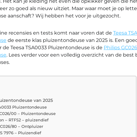
g. Het kan je kleding net even die opkikker geven die he
eer zo goed als nieuw uitziet. Maar waar moet je op lette
se aanschaft? Wij hebben het voor je uitgezocht.
line recensies en tests komt naar voren dat de
Teesa TS
use
de eerste klas pluizentondeuse van 2025 is. Een go
or de Teesa TSA0033 Pluizentondeuse is de
Philips GC026
use
. Lees verder voor een volledig overzicht van de bes
ses.
luizentondeuse van 2025
A0033 Pluizentondeuse
GC026/00 – Pluizentondeuse
n – RTFS2 – pluizendief
GC026/80 – Ontpluizer
S 7976 – Pluizendief