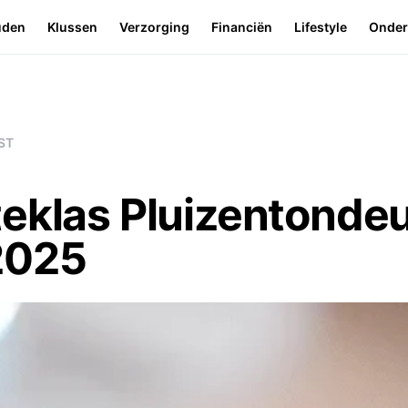
uden
Klussen
Verzorging
Financiën
Lifestyle
Onde
ST
teklas Pluizentonde
2025