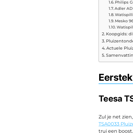
Philips 
Adler AD
Watispil
Mesko 9
Watispil
Koopgids: di
Pluizentonde
Actuele Plu
Samenvatti
Eerstek
Teesa T
Zul je net zien
TSA0033 Plui
trui een boost