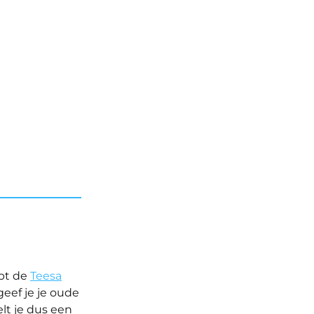
lpt de
Teesa
geef je je oude
elt je dus een