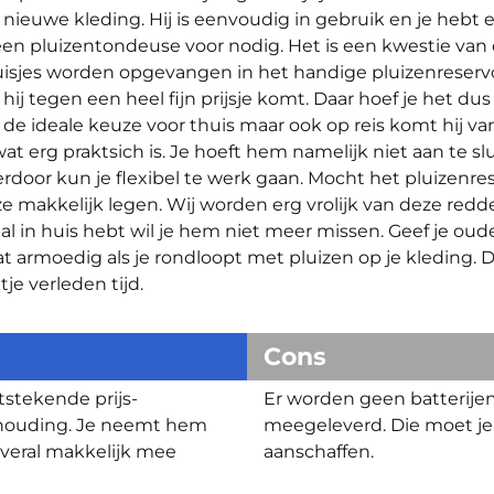
nieuwe kleding. Hij is eenvoudig in gebruik en je hebt 
en pluizentondeuse voor nodig. Het is een kwestie van 
isjes worden opgevangen in het handige pluizenreservoi
t hij tegen een heel fijn prijsje komt. Daar hoef je het du
s de ideale keuze voor thuis maar ook op reis komt hij va
wat erg praktsich is. Je hoeft hem namelijk niet aan te sl
rdoor kun je flexibel te werk gaan. Mocht het pluizenrese
e makkelijk legen. Wij worden erg vrolijk van deze redde
 in huis hebt wil je hem niet meer missen. Geef je oud
at armoedig als je rondloopt met pluizen op je kleding. D
je verleden tijd.
Cons
tstekende prijs-
Er worden geen batterije
rhouding. Je neemt hem
meegeleverd. Die moet je 
veral makkelijk mee
aanschaffen.