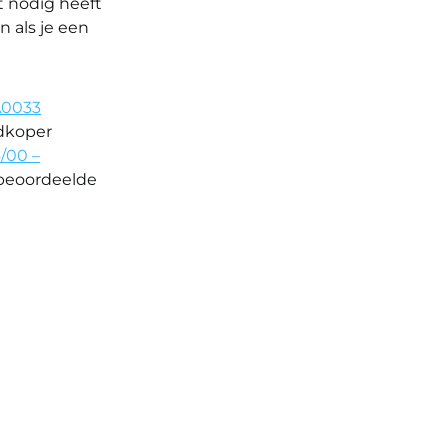
t nodig heeft
n als je een
A0033
edkoper
/00 –
t beoordeelde