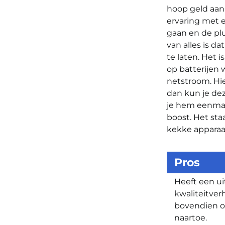
hoop geld aan 
ervaring met e
gaan en de plu
van alles is da
te laten. Het i
op batterijen 
netstroom. Hie
dan kun je dez
je hem eenmaal
boost. Het sta
kekke apparaat
Pros
Heeft een ui
kwaliteitve
bovendien o
naartoe.