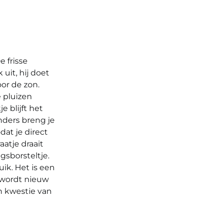
e frisse
uit, hij doet
oor de zon.
e pluizen
e blijft het
nders breng je
dat je direct
aatje draait
gsborsteltje.
ik. Het is een
g wordt nieuw
en kwestie van