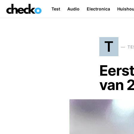
Test
Audio
Electronica
Huisho
Search for:
T
TE
Eers
van 