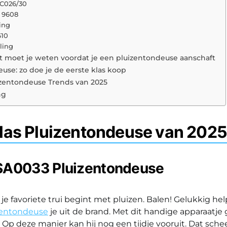
GC026/30
 9608
ling
610
ling
t moet je weten voordat je een pluizentondeuse aanschaft
use: zo doe je de eerste klas koop
izentondeuse Trends van 2025
ng
las Pluizentondeuse van 2025
SA0033 Pluizentondeuse
, je favoriete trui begint met pluizen. Balen! Gelukkig he
zentondeuse
je uit de brand. Met dit handige apparaatje 
. Op deze manier kan hij nog een tijdje vooruit. Dat sche