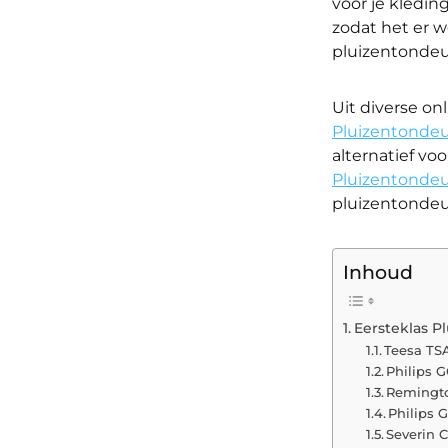
voor je kledin
zodat het er w
pluizentondeu
Uit diverse on
Pluizentonde
alternatief vo
Pluizentonde
pluizentondeu
Inhoud
Eersteklas P
Teesa TS
Philips 
Remingto
Philips 
Severin C