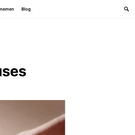
rnemen
Blog
uses