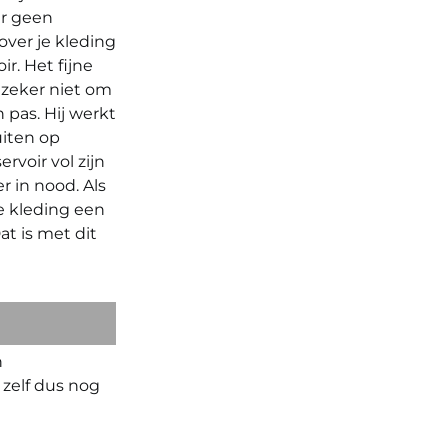
er geen
over je kleding
r. Het fijne
s zeker niet om
n pas. Hij werkt
uiten op
rvoir vol zijn
r in nood. Als
e kleding een
at is met dit
n
zelf dus nog