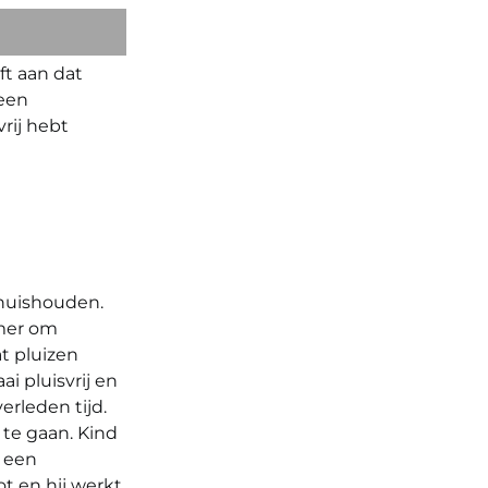
ft aan dat
 een
vrij hebt
 huishouden.
mmer om
t pluizen
i pluisvrij en
erleden tijd.
 te gaan. Kind
t een
ot en hij werkt