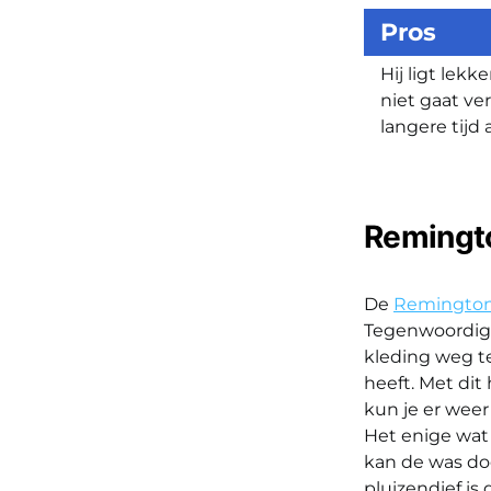
Pros
Hij ligt lek
niet gaat v
langere tijd
Remingto
De
Remington 
Tegenwoordig 
kleding weg te
heeft. Met dit
kun je er weer 
Het enige wat 
kan de was do
pluizendief is