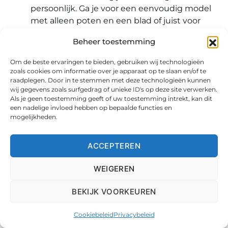
persoonlijk. Ga je voor een eenvoudig model
met alleen poten en een blad of juist voor
een uitgebreide inrichting met kastjes en
Beheer toestemming
opbergruimte? Het ligt er maar net aan wat je
erop en erin kwijt wilt. Als je veel extra game
Om de beste ervaringen te bieden, gebruiken wij technologieën
accessoires hebt dan wil je deze misschien
zoals cookies om informatie over je apparaat op te slaan en/of te
raadplegen. Door in te stemmen met deze technologieën kunnen
niet altijd in het zicht hebben staan. In dat
wij gegevens zoals surfgedrag of unieke ID's op deze site verwerken.
geval is het aan te raden voor een bureau
Als je geen toestemming geeft of uw toestemming intrekt, kan dit
met opbergruimte te gaan. Als je alleen een
een nadelige invloed hebben op bepaalde functies en
mogelijkheden.
scherm, muis en toetsenbord hebt dan
voldoet een eenvoudig model.
ACCEPTEREN
Design en extra’s
WEIGEREN
De een zal het een worst wezen en de ander
vindt het juist erg belangrijk. Het design van
BEKIJK VOORKEUREN
zijn bureau. Als je hem op je slaapkamer
neerzet om praktische redenen dan is het
Cookiebeleid
Privacybeleid
design waarschijnlijk minder belangrijk dan