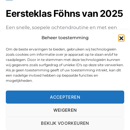
Eersteklas Föhns van 2025
Een snelle, soepele ochtendroutine en met een
prachtig gestyled haar de deur uit gaan? Dat willen
Beheer toestemming
we allemaal…
Om de beste ervaringen te bieden, gebruiken wij technologieën
zoals cookies om informatie over je apparaat op te slaan en/of te
raadplegen. Door in te stemmen met deze technologieën kunnen
wij gegevens zoals surfgedrag of unieke ID's op deze site verwerken.
Als je geen toestemming geeft of uw toestemming intrekt, kan dit
een nadelige invloed hebben op bepaalde functies en
mogelijkheden.
ACCEPTEREN
WEIGEREN
Copyright 2025. Checko.nl. Alle Rechten Voorbehouden aan de
Revuwire Group.
BEKIJK VOORKEUREN
Over ons
Privacybeleid
Contact
Cookiebeleid (EU)