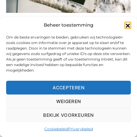
T
TEST
Beheer toestemming
Om de beste ervaringen te bieden, gebruiken wij technologieën
Eersteklas
zoals cookies om informatie over je apparaat op te slaan en/of te
raadplegen. Door in te stemmen met deze technologieën kunnen
Compactcamera van 2025
wij gegevens zoals surfgedrag of unieke ID's op deze site verwerken.
Als je geen toestemming geeft of uw toestemming intrekt, kan dit
een nadelige invloed hebben op bepaalde functies en
Ben jij op zoek naar een goede compactcamera?
mogelijkheden.
Compactcamera’s zijn, zoals de naam al doet
vermoeden, compacter dan…
ACCEPTEREN
WEIGEREN
BEKIJK VOORKEUREN
Cookiebeleid
Privacybeleid