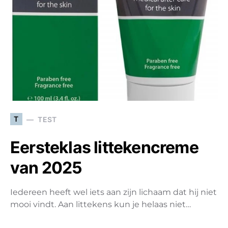
T
TEST
Eersteklas littekencreme
van 2025
Iedereen heeft wel iets aan zijn lichaam dat hij niet
mooi vindt. Aan littekens kun je helaas niet…