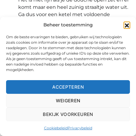
komt maar een heel zuinig straaltje water uit.
Ga dus voor een ketel met voldoende
watercapaciteit. Ook is dit een extra
Beheer toestemming
aandachtspunt wanneer je een speciale
douchekop zoals een stortdouche hebt. Dan
Om de beste ervaringen te bieden, gebruiken wij technologieën
zoals cookies om informatie over je apparaat op te slaan en/of te
wil je het gevoel hebben dat je onder een
raadplegen. Door in te stemmen met deze technologieën kunnen
waterval staat en niet onder een straaltje
wij gegevens zoals surfgedrag of unieke ID's op deze site verwerken.
zoals je oma de planten water geeft.
Als je geen toestemming geeft of uw toestemming intrekt, kan dit
een nadelige invloed hebben op bepaalde functies en
mogelijkheden.
Geluidsniveau
Het hangt af van jouw situatie of je dit van
ACCEPTEREN
belang vindt. Het kan zijn dat je cv-ketel op
een plek hangt waar je slaapt, eet of werkt.
WEIGEREN
Dan is het wel zo prettig dat deze niet een
hoop kabaal veroorzaakt. Het aantal dB van
BEKIJK VOORKEUREN
een cv-ketel bedraagt tussen de pakweg 40
tot 60 dB. Ter indicatie: met een gemiddeld
Cookiebeleid
Privacybeleid
gesprek ervaar je ongeveer 50 dB. Tenzij je