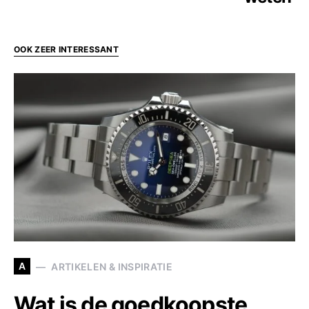
OOK ZEER INTERESSANT
A
ARTIKELEN & INSPIRATIE
Wat is de goedkoopste