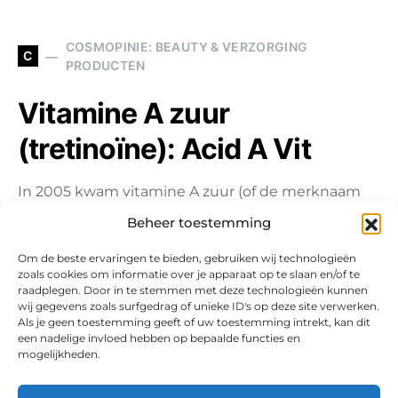
COSMOPINIE: BEAUTY & VERZORGING
C
PRODUCTEN
Vitamine A zuur
(tretinoïne): Acid A Vit
In 2005 kwam vitamine A zuur (of de merknaam
Acid A Vit crème) in het kritische programma
Beheer toestemming
Radar…
Om de beste ervaringen te bieden, gebruiken wij technologieën
zoals cookies om informatie over je apparaat op te slaan en/of te
raadplegen. Door in te stemmen met deze technologieën kunnen
wij gegevens zoals surfgedrag of unieke ID's op deze site verwerken.
Als je geen toestemming geeft of uw toestemming intrekt, kan dit
een nadelige invloed hebben op bepaalde functies en
mogelijkheden.