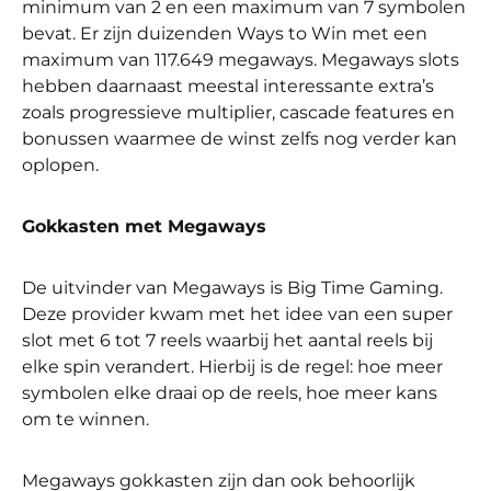
minimum van 2 en een maximum van 7 symbolen
bevat. Er zijn duizenden Ways to Win met een
maximum van 117.649 megaways. Megaways slots
hebben daarnaast meestal interessante extra’s
zoals progressieve multiplier, cascade features en
bonussen waarmee de winst zelfs nog verder kan
oplopen.
Gokkasten met Megaways
De uitvinder van Megaways is Big Time Gaming.
Deze provider kwam met het idee van een super
slot met 6 tot 7 reels waarbij het aantal reels bij
elke spin verandert. Hierbij is de regel: hoe meer
symbolen elke draai op de reels, hoe meer kans
om te winnen.
Megaways gokkasten zijn dan ook behoorlijk