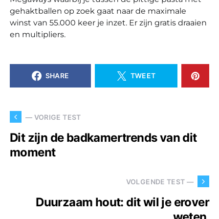
gehaktballen op zoek gaat naar de maximale
winst van 55.000 keer je inzet. Er zijn gratis draaien
en multipliers.
SHARE
TWEET
— VORIGE TEST
Dit zijn de badkamertrends van dit
moment
VOLGENDE TEST —
Duurzaam hout: dit wil je erover
weten