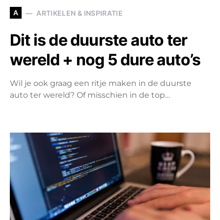
A
ARTIKELEN & INSPIRATIE
Dit is de duurste auto ter
wereld + nog 5 dure auto’s
Wil je ook graag een ritje maken in de duurste
auto ter wereld? Of misschien in de top…