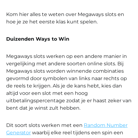
Kom hier alles te weten over Megaways slots en
hoe je ze het eerste klas kunt spelen.
Duizenden Ways to Win
Megaways slots werken op een andere manier in
vergelijking met andere soorten online slots. Bij
Megaways slots worden winnende combinaties
gevormd door symbolen van links naar rechts op
de reels te krijgen. Als je de kans hebt, kies dan
altijd voor een slot met een hoog
uitbetalingspercentage zodat je er haast zeker van
bent dat je winst zult hebben.
Dit soort slots werken met een
Random Number
Generator
waarbij elke reel tijdens een spin een