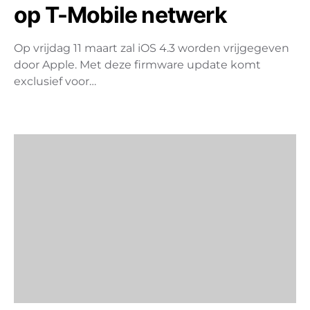
op T-Mobile netwerk
Op vrijdag 11 maart zal iOS 4.3 worden vrijgegeven
door Apple. Met deze firmware update komt
exclusief voor…