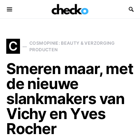
Search for:
C
COSMOPINIE: BEAUTY & VERZORGING
PRODUCTEN
Smeren maar, met
de nieuwe
slankmakers van
Vichy en Yves
Rocher