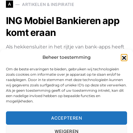
A
ARTIKELEN & INSPIRATIE
ING Mobiel Bankieren app
komt eraan
Als hekkensluiter in het rijtje van bank-apps heeft
ING wel op een hele bijzondere manier
Beheer toestemming
aangekondigd dat hun…
Om de beste ervaringen te bieden, gebruiken wij technologieën
zoals cookies om informatie over je apparaat op te slaan en/of te
raadplegen. Door in te stemmen met deze technologieën kunnen
wij gegevens zoals surfgedrag of unieke ID's op deze site verwerken.
Als je geen toestemming geeft of uw toestemming intrekt, kan dit
een nadelige invloed hebben op bepaalde functies en
mogelijkheden.
ACCEPTEREN
WEIGEREN
Copyright 2025. Checko.nl. Alle Rechten Voorbehouden aan de