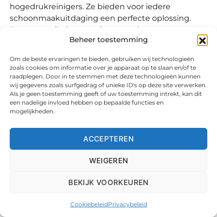
hogedrukreinigers. Ze bieden voor iedere
schoonmaakuitdaging een perfecte oplossing.
Daarnaast zijn hun producten ook nog eens
Beheer toestemming
milieuvriendelijk. Wat wil je nog meer.
Om de beste ervaringen te bieden, gebruiken wij technologieën
Nilfisk
zoals cookies om informatie over je apparaat op te slaan en/of te
raadplegen. Door in te stemmen met deze technologieën kunnen
Dit Deense merk mag niet in ons overzicht
wij gegevens zoals surfgedrag of unieke ID's op deze site verwerken.
ontbreken. In 1906 werd Nilfisk opgericht. Hun
Als je geen toestemming geeft of uw toestemming intrekt, kan dit
een nadelige invloed hebben op bepaalde functies en
eerste product was een stofzuiger. Ze hebben zich
mogelijkheden.
sindsdien verder ontwikkeld. Ze produceren
industriële reinigingssystemen en zijn expert in
ACCEPTEREN
alles wat met schoonmaken te maken heeft. Het
merk is uitgegroeid tot een wereldwijd concern
WEIGEREN
met vestigingen in zo’n 100 landen. Nilfisk is
constant bezig met ontwikkeling en vernieuwing
BEKIJK VOORKEUREN
waardoor ze de eerste klas kwaliteit bieden.
Cookiebeleid
Privacybeleid