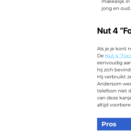
makkelijk in
jong en oud.
Nut 4 ”F
Als je je kont
De
Nut 4 ”Foc
eenvoudig aan 
hij zich bevind
Hij verbruikt 
Andersom werkt
telefoon niet 
van deze kanje
altijd voorber
Pros