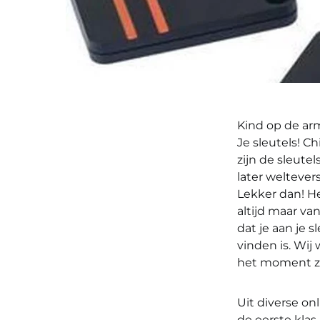
Kind op de arm
Je sleutels! C
zijn de sleutel
later weltevers
Lekker dan! He
altijd maar va
dat je aan je 
vinden is. Wij
het moment zij
Uit diverse on
de eerste klas