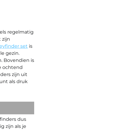
utels regelmatig
 zijn
Keyfinder set
is
le gezin.
n. Bovendien is
de ochtend
ers zijn uit
unt als druk
yfinders dus
 zijn als je