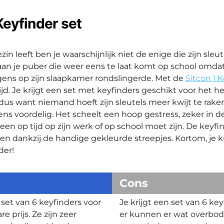
Keyfinder set
ezin leeft ben je waarschijnlijk niet de enige die zijn sle
 aan je puber die weer eens te laat komt op school omdat
rgens op zijn slaapkamer rondslingerde. Met de
Sitcon | 
ijd. Je krijgt een set met keyfinders geschikt voor het he
us want niemand hoeft zijn sleutels meer kwijt te rake
ns voordelig. Het scheelt een hoop gestress, zeker in 
en op tijd op zijn werk of op school moet zijn. De keyfind
en dankzij de handige gekleurde streepjes. Kortom, je k
der!
Cons
 set van 6 keyfinders voor
Je krijgt een set van 6 ke
e prijs. Ze zijn zeer
er kunnen er wat overbodig