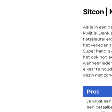
Sitcon | 
Als je in een g
kwijt is. Denk
fietssleutel e
het verleden t
Super handig d
het ook nog ee
wanneer iedere
elkaar te houd
gezin niet zon
Pros
Je krijgt een
een betaalbar