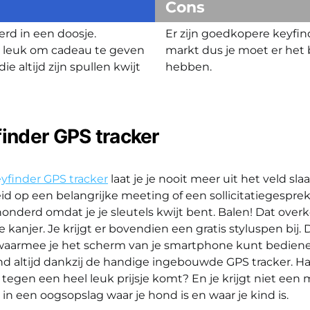
Cons
rd in een doosje.
Er zijn goedkopere keyfin
g leuk om cadeau te geven
markt dus je moet er het
e altijd zijn spullen kwijt
hebben.
finder GPS tracker
eyfinder GPS tracker
laat je je nooit meer uit het veld slaa
d op een belangrijke meeting of een sollicitatiegesprek.
honderd omdat je je sleutels kwijt bent. Balen! Dat over
anjer. Je krijgt er bovendien een gratis styluspen bij. Da
waarmee je het scherm van je smartphone kunt bedien
kind altijd dankzij de handige ingebouwde GPS tracker. 
 tegen een heel leuk prijsje komt? En je krijgt niet een
e in een oogsopslag waar je hond is en waar je kind is.