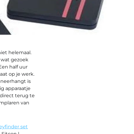
iet helemaal.
el wat gezoek
 Een half uur
laat op je werk.
 neerhangt is
dig apparaatje
direct terug te
xemplaren van
eyfinder set
 Sitcon |