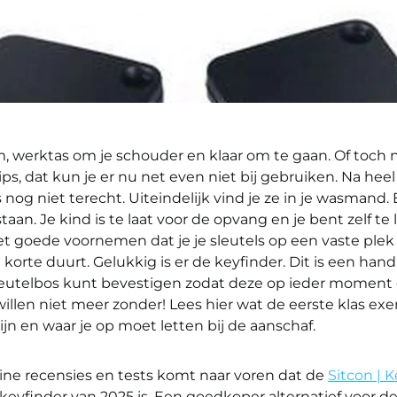
, werktas om je schouder en klaar om te gaan. Of toch n
hips, dat kun je er nu net even niet bij gebruiken. Na he
s nog niet terecht. Uiteindelijk vind je ze in je wasmand.
taan. Je kind is te laat voor de opvang en je bent zelf te 
t goede voornemen dat je je sleutels op een vaste plek
n korte duurt. Gelukkig is er de keyfinder. Dit is een han
sleutelbos kunt bevestigen zodat deze op ieder moment 
 willen niet meer zonder! Lees hier wat de eerste klas e
n en waar je op moet letten bij de aanschaf.
line recensies en tests komt naar voren dat de
Sitcon | K
 keyfinder van 2025 is. Een goedkoper alternatief voor de