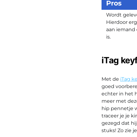
Pros
Wordt geleve
Hierdoor er
aan iemand di
is.
iTag key
Met de
iTag k
goed voorberei
echter in het 
meer met deze k
hip pennetje 
traceer je je 
gezegd dat hij
stuks! Zo zie j