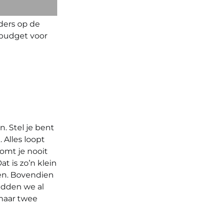
ders op de
 budget voor
n. Stel je bent
 Alles loopt
komt je nooit
t is zo’n klein
en. Bovendien
Hadden we al
 maar twee