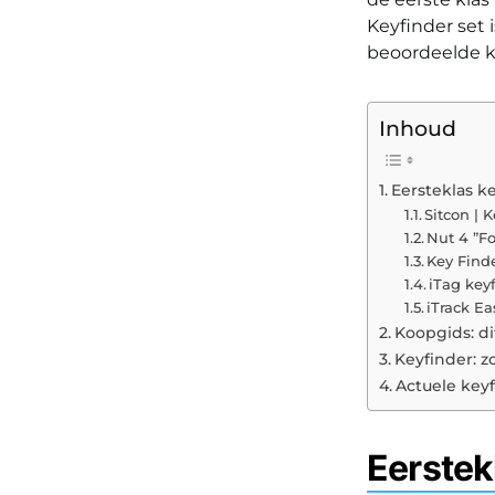
Keyfinder set 
beoordeelde k
Inhoud
Eersteklas k
Sitcon | 
Nut 4 ”F
Key Find
iTag key
iTrack E
Koopgids: di
Keyfinder: z
Actuele key
Eerstek