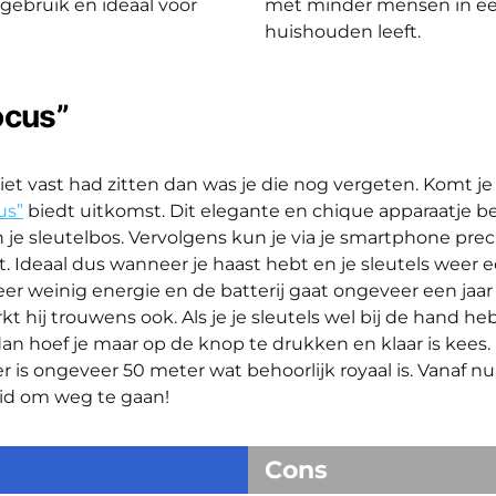
 gebruik en ideaal voor
met minder mensen in e
huishouden leeft.
ocus”
 niet vast had zitten dan was je die nog vergeten. Komt 
us”
biedt uitkomst. Dit elegante en chique apparaatje be
je sleutelbos. Vervolgens kun je via je smartphone prec
t. Ideaal dus wanneer je haast hebt en je sleutels weer ee
zeer weinig energie en de batterij gaat ongeveer een jaa
 hij trouwens ook. Als je je sleutels wel bij de hand he
dan hoef je maar op de knop te drukken en klaar is kees.
r is ongeveer 50 meter wat behoorlijk royaal is. Vanaf nu
eid om weg te gaan!
Cons