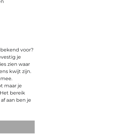
en
je bekend voor?
vestig je
ies zien waar
ns kwijt zijn.
r mee.
bt maar je
 Het bereik
 af aan ben je