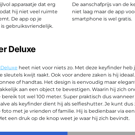
ijlvol apparaatje dat erg
De aanschafprijs van de ke
odat hij niet veel ruimte
niet laag maar de app voor
emt. De app op je
smartphone is wel gratis.
s gebruiksvriendelijk.
er Deluxe
 Deluxe
heet niet voor niets zo. Met deze keyfinder heb 
e sleutels kwijt raakt. Ook voor andere zaken is hij ideaal
monnee of handtas. Het design is eenvoudig maar elegan
akkelijk aan een object te bevestigen. Waarin hij zich on
 bereik tot wel 100 meter. Super praktisch dus wanneer 
lve als keyfinder dient hij als selfieshutter. Je kunt dus 
 foto met je vrienden of familie. Hij is bedienbaar via ee
t een druk op de knop weet je waar hij zich bevindt.