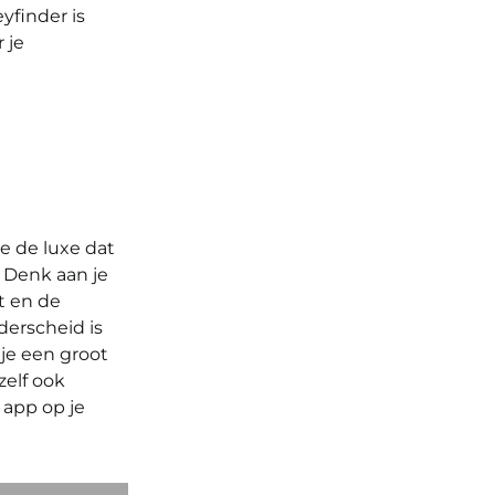
yfinder is
 je
je de luxe dat
. Denk aan je
t en de
derscheid is
je een groot
zelf ook
n app op je