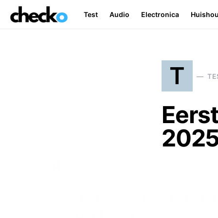
Test
Audio
Electronica
Huisho
Search for:
T
TE
Eerst
202