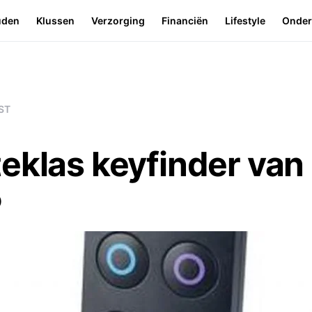
uden
Klussen
Verzorging
Financiën
Lifestyle
Onde
ST
eklas keyfinder van
5