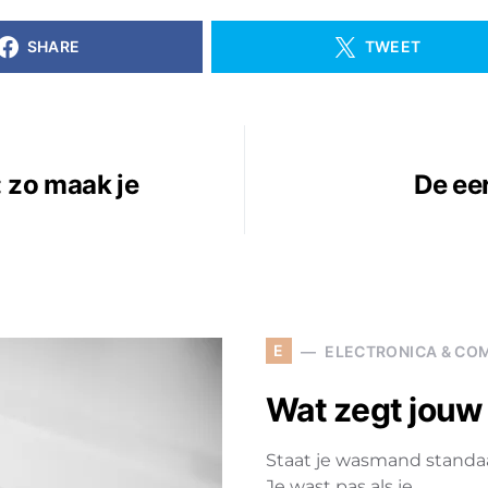
SHARE
TWEET
: zo maak je
De ee
E
ELECTRONICA & CO
Wat zegt jouw 
Staat je wasmand standaar
Je wast pas als je…