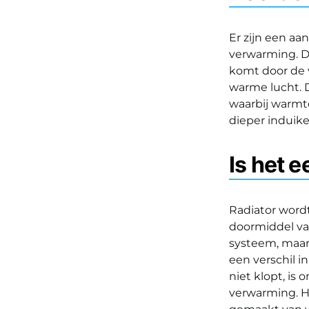
Er zijn een aa
verwarming. D
komt door de 
warme lucht.
waarbij warmt
dieper induik
Is het 
Radiator wordt
doormiddel va
systeem, maar 
een verschil i
niet klopt, is
verwarming. He