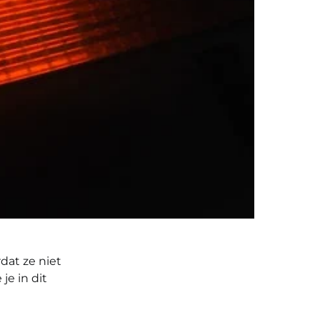
dat ze niet
je in dit