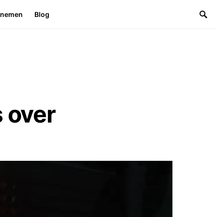
rnemen
Blog
s over