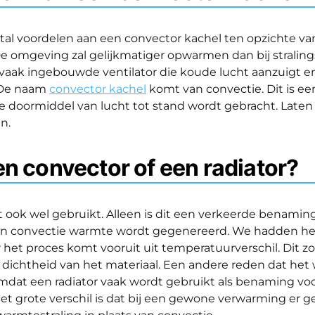
ntal voordelen aan een convector kachel ten opzichte v
e omgeving zal gelijkmatiger opwarmen dan bij straling
vaak ingebouwde ventilator die koude lucht aanzuigt en
 De naam
convector kachel
komt van convectie. Dit is e
e doormiddel van lucht tot stand wordt gebracht. Laten
en.
een convector of een radiator?
 ook wel gebruikt. Alleen is dit een verkeerde benamin
n convectie warmte wordt gegenereerd. We hadden het
het proces komt vooruit uit temperatuurverschil. Dit z
n dichtheid van het materiaal. Een andere reden dat het 
 omdat een radiator vaak wordt gebruikt als benaming v
t grote verschil is dat bij een gewone verwarming er g