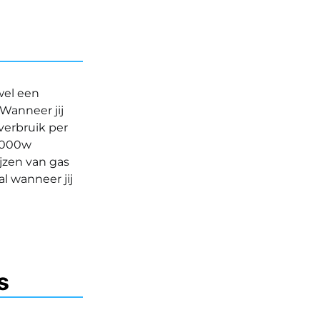
wel een
Wanneer jij
verbruik per
0.000w
ijzen van gas
l wanneer jij
ls