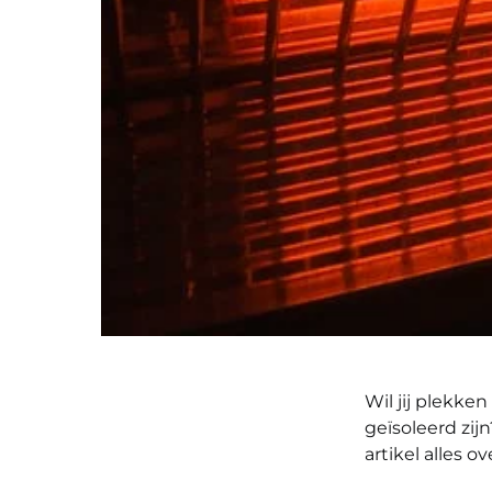
Wil jij plekke
geïsoleerd zij
artikel alles o