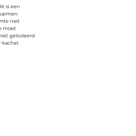
t is een
rwarmen
imte niet
Je moet
niet geïsoleerd
r kachel.