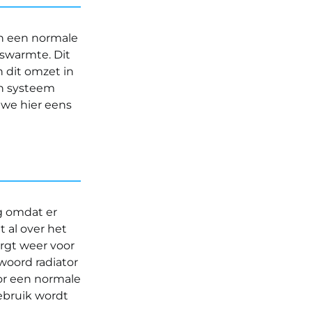
an een normale
swarmte. Dit
 dit omzet in
en systeem
 we hier eens
g omdat er
 al over het
orgt weer voor
woord radiator
oor een normale
ebruik wordt