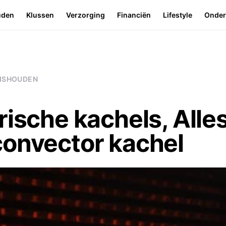
uden
Klussen
Verzorging
Financiën
Lifestyle
Onde
ISHOUDEN
rische kachels, Alle
convector kachel