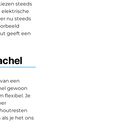
kiezen steeds
 elektrische
 er nu steeds
oorbeeld
out geeft een
kachel
 van een
achel gewoon
 flexibel. Je
eer
 houtresten
als je het ons