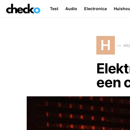
Test
Audio
Electronica
Huisho
Search for:
H
HU
Elekt
een 