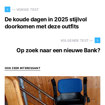
— VORIGE TEST
De koude dagen in 2025 stijlvol
doorkomen met deze outfits
VOLGENDE TEST —
Op zoek naar een nieuwe Bank?
OOK ZEER INTERESSANT