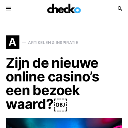
Search for:
A
ARTIKELEN & INSPIRATIE
Zijn de nieuwe
online casino’s
een bezoek
waard?￼