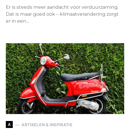
Er is steeds meer aandacht voor verduurzaming.
Dat is maar goed ook – klimaatverandering zorgt
er in een…
A
ARTIKELEN & INSPIRATIE