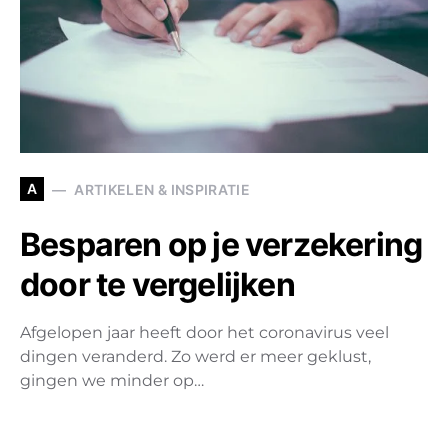
A
ARTIKELEN & INSPIRATIE
Besparen op je verzekering
door te vergelijken
Afgelopen jaar heeft door het coronavirus veel
dingen veranderd. Zo werd er meer geklust,
gingen we minder op…