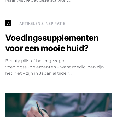
Maar wist je dat deze activiteit…
A
ARTIKELEN & INSPIRATIE
Voedingssupplementen
voor een mooie huid?
Beauty pills, of beter gezegd
voedingssupplementen – want medicijnen zijn
het niet – zijn in Japan al tijden…